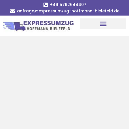
+4915792644407
anfrage@expressumzug-hoffmann-bielefeld.de
Umzugsunternehmen Bielefeld
Umzugsservice Bielefeld