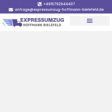
+4915792644407
anfrage@expressumzug-hoffmann-bielefeld.de
Umzugsunternehmen Bielefeld
Umzugsservice Bielefeld