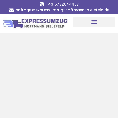
+4915792644407
anfrage@expressumzug-hoffmann-bielefeld.de
Umzugsunternehmen Bielefeld
Umzugsservice Bielefeld