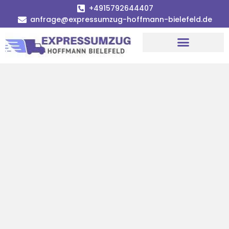
+4915792644407
anfrage@expressumzug-hoffmann-bielefeld.de
Umzugsunternehmen Bielefeld
Umzugsservice Bielefeld