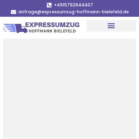
+4915792644407
anfrage@expressumzug-hoffmann-bielefeld.de
Umzugsunternehmen Bielefeld
Umzugsservice Bielefeld