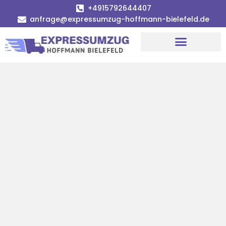
+4915792644407
anfrage@expressumzug-hoffmann-bielefeld.de
Umzugsunternehmen Bielefeld
Umzugsservice Bielefeld