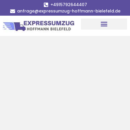
+4915792644407
anfrage@expressumzug-hoffmann-bielefeld.de
Umzugsunternehmen Bielefeld
Umzugsservice Bielefeld