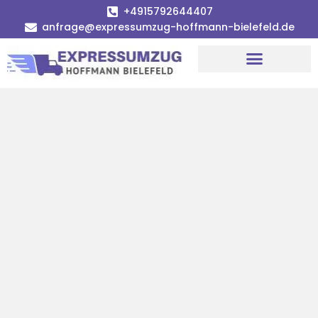
+4915792644407
anfrage@expressumzug-hoffmann-bielefeld.de
Umzugsunternehmen Bielefeld
Umzugsservice Bielefeld