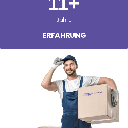
11
+
Jahre
ERFAHRUNG