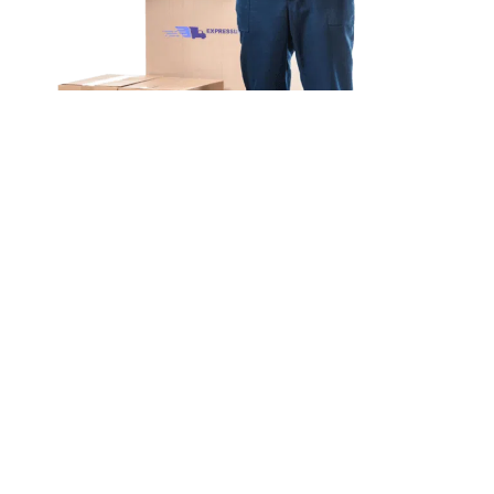
Unsere Mission
Ihr Umzug von Bielefeld
nach Móstoles
Unsere Mission bei Expressumzug Hoffmann ist
einfach: Wir wollen, dass
Ihr Umzug von Bielefeld