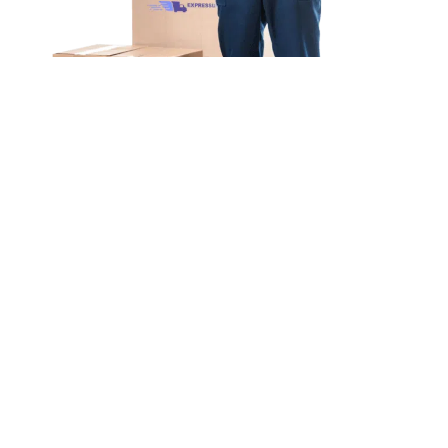
Unsere Mission
Ihr Umzug von Bielefeld
nach Badalona
Unsere Mission bei Expressumzug Hoffmann ist
einfach: Wir wollen, dass
Ihr Umzug von Bielefeld
nach Badalona schnell & einfach
abläuft.