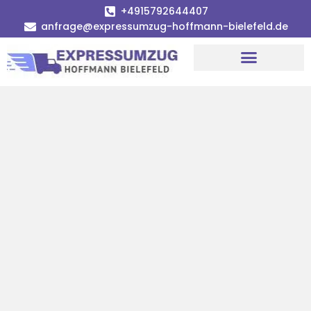
+4915792644407
anfrage@expressumzug-hoffmann-bielefeld.de
Umzugsunternehmen Bielefeld
Umzugsservice Bielefeld