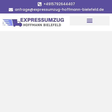
+4915792644407
anfrage@expressumzug-hoffmann-bielefeld.de
Umzugsunternehmen Bielefeld
Umzugsservice Bielefeld