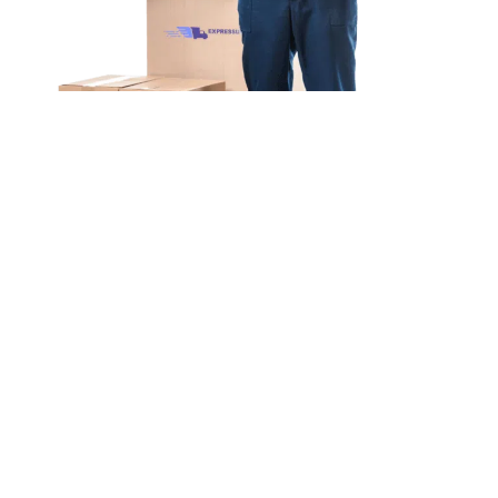
Unsere Mission
Ihr Umzug von Bielefeld
nach Alcorcón
Unsere Mission bei Expressumzug Hoffmann ist
einfach: Wir wollen, dass
Ihr Umzug von Bielefeld