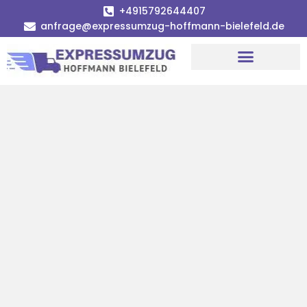
+4915792644407
anfrage@expressumzug-hoffmann-bielefeld.de
Umzugsunternehmen Bielefeld
Umzugsservice Bielefeld