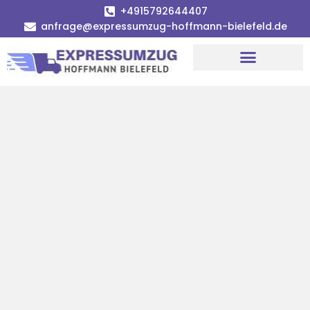
+4915792644407
anfrage@expressumzug-hoffmann-bielefeld.de
Umzugsunternehmen Bielefeld
Umzugsservice Bielefeld