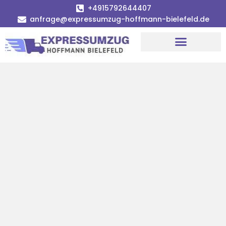
+4915792644407
anfrage@expressumzug-hoffmann-bielefeld.de
Umzugsunternehmen Bielefeld
Umzugsservice Bielefeld