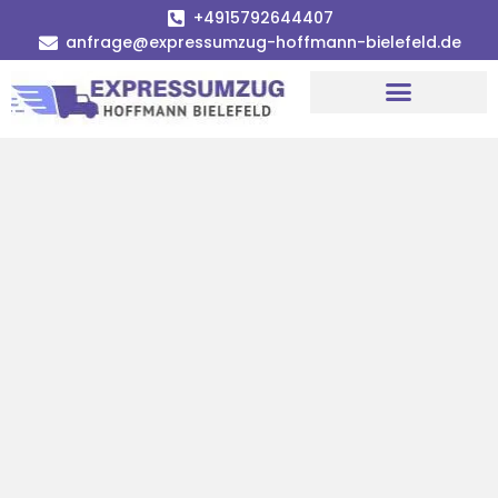
+4915792644407
anfrage@expressumzug-hoffmann-bielefeld.de
Umzugsunternehmen Bielefeld
Umzugsservice Bielefeld