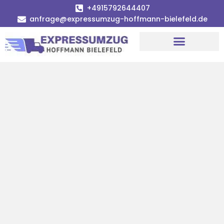
+4915792644407
anfrage@expressumzug-hoffmann-bielefeld.de
Umzugsunternehmen Bielefeld
Umzugsservice Bielefeld