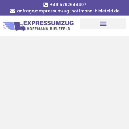
+4915792644407
anfrage@expressumzug-hoffmann-bielefeld.de
Umzugsunternehmen Bielefeld
Umzugsservice Bielefeld