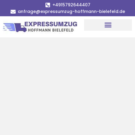
+4915792644407
anfrage@expressumzug-hoffmann-bielefeld.de
Umzugsunternehmen Bielefeld
Umzugsservice Bielefeld