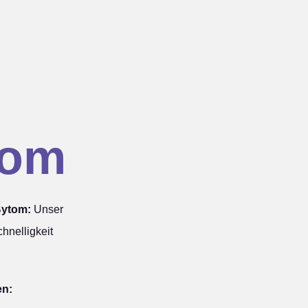
tom
Bytom:
Unser
hnelligkeit
en: