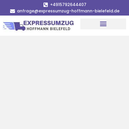
+4915792644407
anfrage@expressumzug-hoffmann-bielefeld.de
Umzugsunternehmen Bielefeld
Umzugsservice Bielefeld