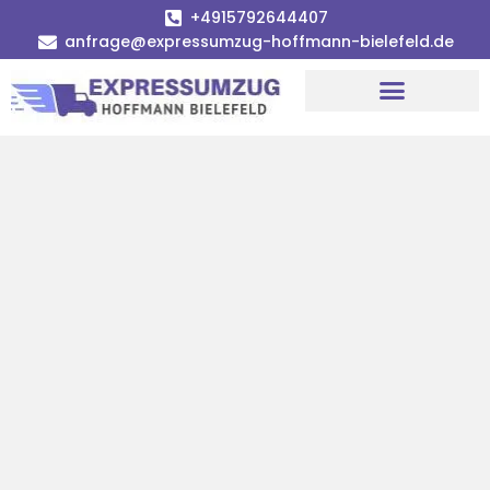
+4915792644407
anfrage@expressumzug-hoffmann-bielefeld.de
Umzugsunternehmen Bielefeld
Umzugsservice Bielefeld