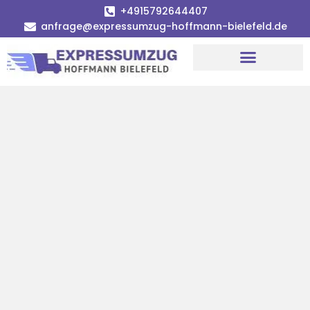
+4915792644407
anfrage@expressumzug-hoffmann-bielefeld.de
Umzugsunternehmen Bielefeld
Umzugsservice Bielefeld