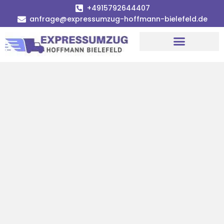
+4915792644407
anfrage@expressumzug-hoffmann-bielefeld.de
Umzugsunternehmen Bielefeld
Umzugsservice Bielefeld