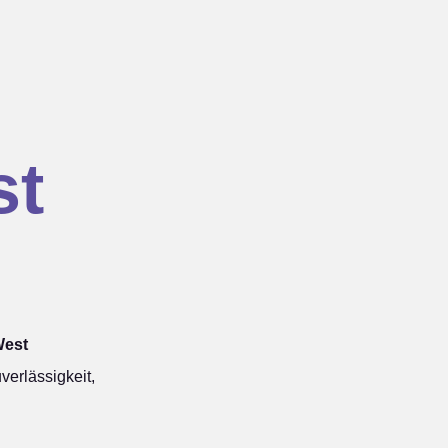
st
West
erlässigkeit,