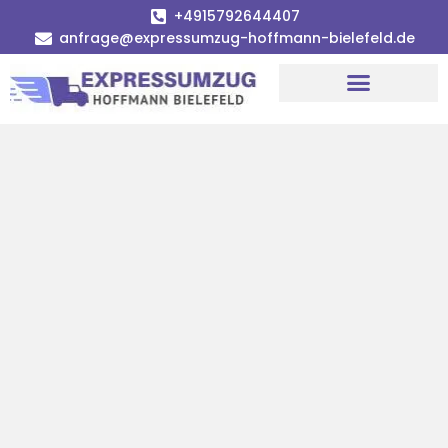
+4915792644407
anfrage@expressumzug-hoffmann-bielefeld.de
Umzugsunternehmen Bielefeld
Umzugsservice Bielefeld