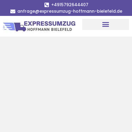
+4915792644407
anfrage@expressumzug-hoffmann-bielefeld.de
Umzugsunternehmen Bielefeld
Umzugsservice Bielefeld