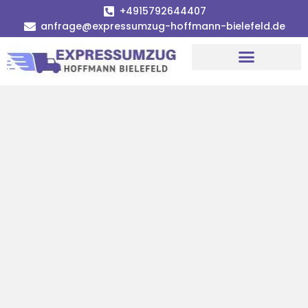
+4915792644407
anfrage@expressumzug-hoffmann-bielefeld.de
Umzugsunternehmen Bielefeld
Umzugsservice Bielefeld