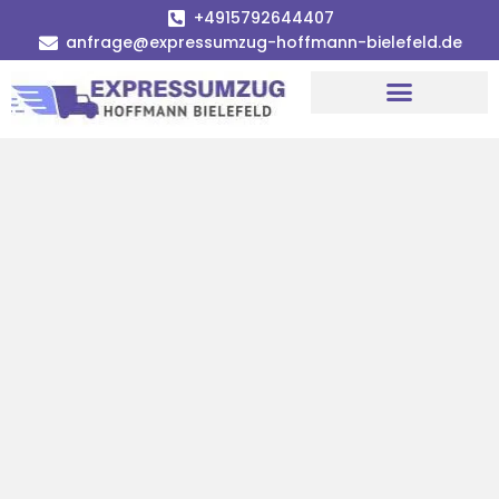
+4915792644407
anfrage@expressumzug-hoffmann-bielefeld.de
Umzugsunternehmen Bielefeld
Umzugsservice Bielefeld