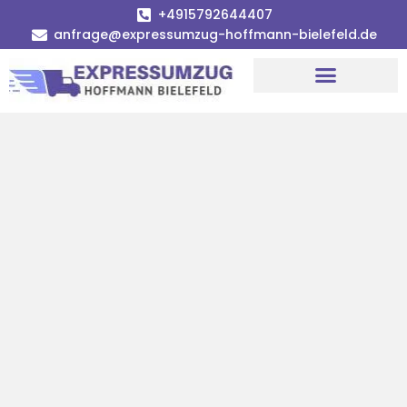
+4915792644407
anfrage@expressumzug-hoffmann-bielefeld.de
Umzugsunternehmen Bielefeld
Umzugsservice Bielefeld