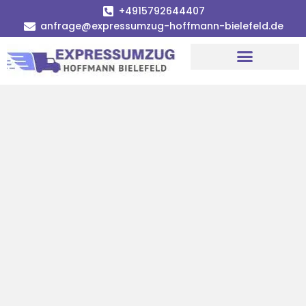
+4915792644407
anfrage@expressumzug-hoffmann-bielefeld.de
Umzugsunternehmen Bielefeld
Umzugsservice Bielefeld