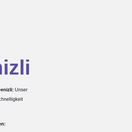
izli
nizli:
Unser
hnelligkeit
en: