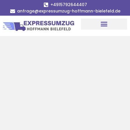
+4915792644407
anfrage@expressumzug-hoffmann-bielefeld.de
Umzugsunternehmen Bielefeld
Umzugsservice Bielefeld