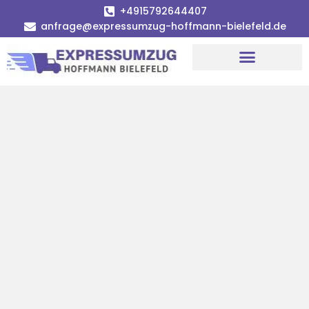
+4915792644407
anfrage@expressumzug-hoffmann-bielefeld.de
Umzugsunternehmen Bielefeld
Umzugsservice Bielefeld