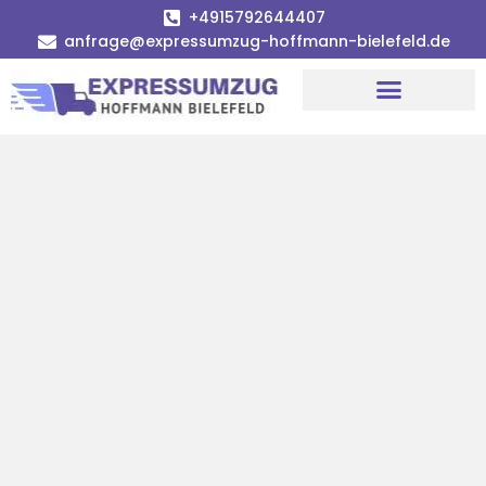
+4915792644407
anfrage@expressumzug-hoffmann-bielefeld.de
Umzugsunternehmen Bielefeld
Umzugsservice Bielefeld