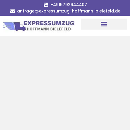
+4915792644407
anfrage@expressumzug-hoffmann-bielefeld.de
Umzugsunternehmen Bielefeld
Umzugsservice Bielefeld