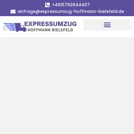
+4915792644407
anfrage@expressumzug-hoffmann-bielefeld.de
Umzugsunternehmen Bielefeld
Umzugsservice Bielefeld