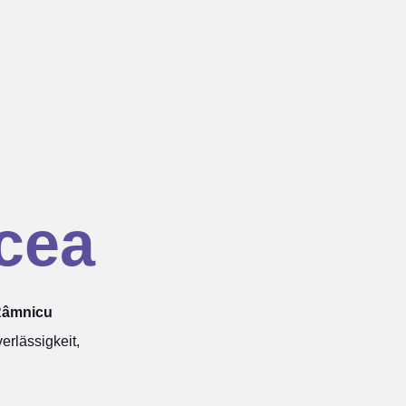
cea
 Râmnicu
rlässigkeit,