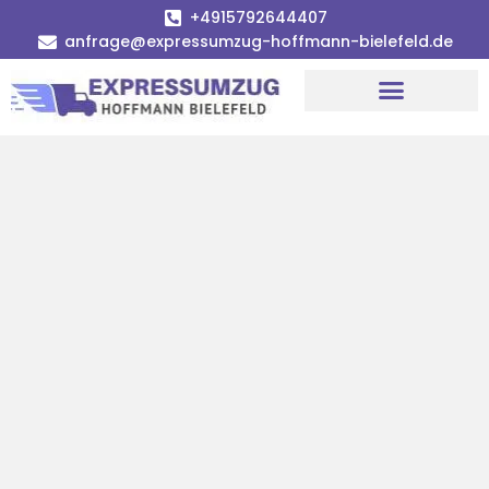
+4915792644407
anfrage@expressumzug-hoffmann-bielefeld.de
Umzugsunternehmen Bielefeld
Umzugsservice Bielefeld